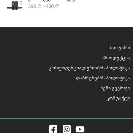
r
360
₾
–
430
₾
i
c
e
r
a
n
მთავარი
g
e
პროდუქცია
:
3
კონფიდენციალურობის პოლიტიკა
6
დაბრუნების პოლიტიკა
0
ჩემი გვერდი
₾
კონტაქტი
t
h
r
o
u