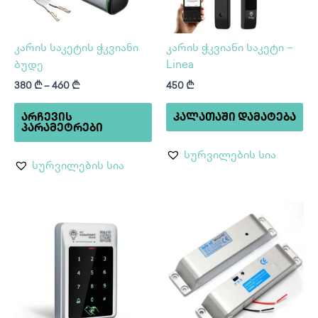
options
may
be
კარის საკეტის ჭკვიანი
კარის ჭკვიანი საკეტი –
chosen
ბუდე
Linea
on
380
₾
–
460
₾
450
₾
the
product
ᲐᲠᲩᲔᲕᲘᲡ
ᲙᲐᲚᲐᲗᲐᲨᲘ ᲓᲐᲛᲐᲢᲔᲑᲐ
page
ᲞᲐᲠᲐᲛᲔᲢᲠᲔᲑᲘ
სურვილების სია
სურვილების სია