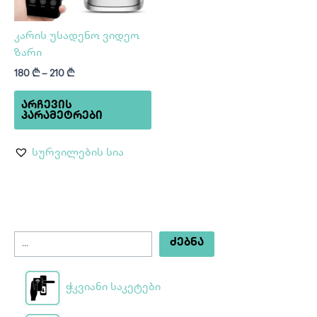
may
be
კარის უსადენო ვიდეო
chosen
ზარი
on
180
₾
–
210
₾
the
product
ᲐᲠᲩᲔᲕᲘᲡ
page
ᲞᲐᲠᲐᲛᲔᲢᲠᲔᲑᲘ
სურვილების სია
ᲫᲔᲑᲜᲐ
ჭკვიანი საკეტები