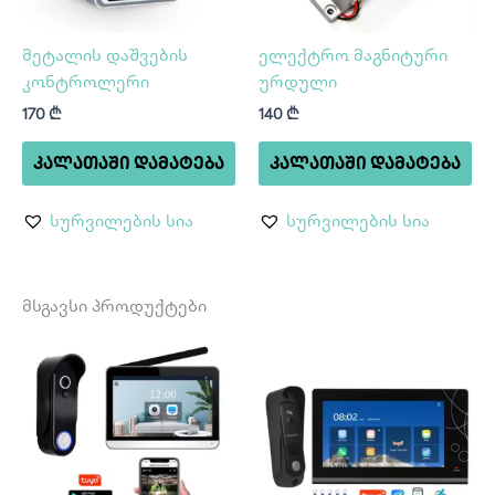
მეტალის დაშვების
ელექტრო მაგნიტური
კონტროლერი
ურდული
170
₾
140
₾
ᲙᲐᲚᲐᲗᲐᲨᲘ ᲓᲐᲛᲐᲢᲔᲑᲐ
ᲙᲐᲚᲐᲗᲐᲨᲘ ᲓᲐᲛᲐᲢᲔᲑᲐ
სურვილების სია
სურვილების სია
მსგავსი პროდუქტები
Price
This
range:
product
620 ₾
through
has
740 ₾
multiple
variants.
The