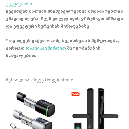
უკუკავშირი
ჩვენთვის ძალიან მნიშვნელოვანია მომხმარებლის
კმაყოფილება, ჩვენ ყოველთვის ვზრუნავთ სწრაფი
და ეფექტური სერვისის მიწოდებაზე.
* თუ თქვენ გაქვთ რაიმე შეკითხვა ან შეშფოთება,
გთხოვთ
დაგვიკავშირდეთ
შეტყობინების
საშუალებით.
შესაძლოა, ასევე მოგეწონოთ…
Price
This
range:
product
380 ₾
through
has
460 ₾
multiple
variants.
The