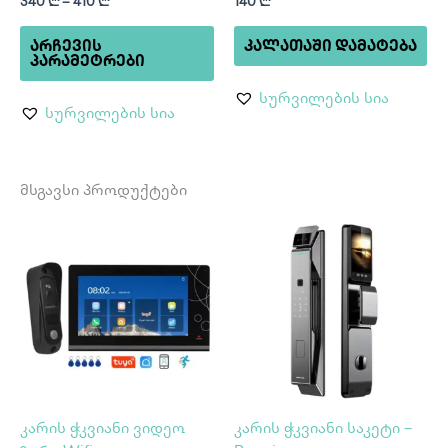
340
₾
–
410
₾
140
₾
product
page
ᲐᲠᲩᲔᲕᲘᲡ
ᲙᲐᲚᲐᲗᲐᲨᲘ ᲓᲐᲛᲐᲢᲔᲑᲐ
ᲞᲐᲠᲐᲛᲔᲢᲠᲔᲑᲘ
სურვილების სია
სურვილების სია
მსგავსი პროდუქტები
კარის ჭკვიანი ვიდეო
კარის ჭკვიანი საკეტი –