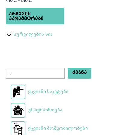
410
₾
–
510
₾
the
product
ᲐᲠᲩᲔᲕᲘᲡ
page
ᲞᲐᲠᲐᲛᲔᲢᲠᲔᲑᲘ
სურვილების სია
ᲫᲔᲑᲜᲐ
ჭკვიანი საკეტები
უსაფრთხოება
ჭკვიანი მოწყობილობები