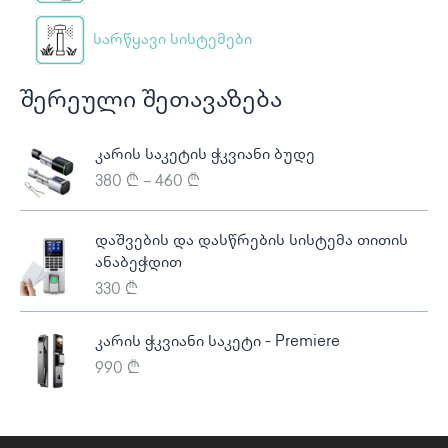
სარწყავი სისტემები
შერეული შეთავაზება
P
კარის საკეტის ჭკვიანი ბუდე
r
380
₾
–
460
₾
i
c
e
დაშვების და დასწრების სისტემა თითის
r
ანაბეჭდით
a
330
₾
n
g
კარის ჭკვიანი საკეტი - Premiere
e
:
990
₾
3
8
0