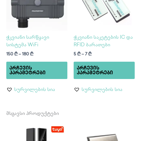
variants.
var
The
Th
options
op
may
ma
be
be
ჭკვიანი სარწყავი
ჭკვიანი საკეტების IC და
chosen
ch
სისტემა WiFi
RFID ბარათები
on
on
150
₾
–
180
₾
5
₾
–
7
₾
the
th
product
pr
ᲐᲠᲩᲔᲕᲘᲡ
ᲐᲠᲩᲔᲕᲘᲡ
page
pa
ᲞᲐᲠᲐᲛᲔᲢᲠᲔᲑᲘ
ᲞᲐᲠᲐᲛᲔᲢᲠᲔᲑᲘ
სურვილების სია
სურვილების სია
მსგავსი პროდუქტები