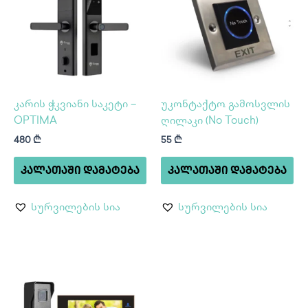
კარის ჭკვიანი საკეტი –
უკონტაქტო გამოსვლის
OPTIMA
ღილაკი (No Touch)
480
₾
55
₾
ᲙᲐᲚᲐᲗᲐᲨᲘ ᲓᲐᲛᲐᲢᲔᲑᲐ
ᲙᲐᲚᲐᲗᲐᲨᲘ ᲓᲐᲛᲐᲢᲔᲑᲐ
სურვილების სია
სურვილების სია
Price
This
range:
product
340 ₾
through
has
400 ₾
multiple