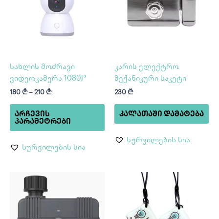
multiple
variants.
The
options
may
be
სახლის მოძრავი
კარის ელექტრო
chosen
ვიდეოკამერა 1080P
მექანიკური საკეტი
on
180
₾
–
210
₾
230
₾
the
product
ᲐᲠᲩᲔᲕᲘᲡ
ᲙᲐᲚᲐᲗᲐᲨᲘ ᲓᲐᲛᲐᲢᲔᲑᲐ
page
ᲞᲐᲠᲐᲛᲔᲢᲠᲔᲑᲘ
სურვილების სია
სურვილების სია
Price
Price
This
Th
range:
range:
product
pr
150 ₾
5 ₾
through
has
through
ha
180 ₾
7 ₾
multiple
mu