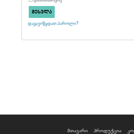
დამიმახსოვრე
ᲨᲔᲡᲕᲚᲐ
დაგავიწყდათ პაროლი?
მთავარი
პროდუქცია
კო