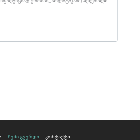
[კონფიდენციალურობის_პოლიტიკაში] აღწერილი
ა
ჩემი გვერდი
კონტაქტი