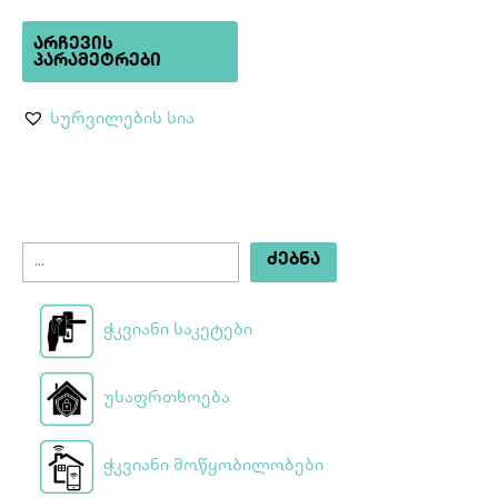
product
page
ᲐᲠᲩᲔᲕᲘᲡ
ᲞᲐᲠᲐᲛᲔᲢᲠᲔᲑᲘ
სურვილების სია
ᲫᲔᲑᲜᲐ
ჭკვიანი საკეტები
უსაფრთხოება
ჭკვიანი მოწყობილობები