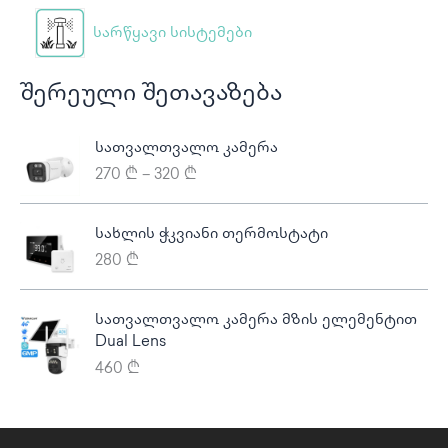
სარწყავი სისტემები
შერეული შეთავაზება
P
სათვალთვალო კამერა
r
270
₾
–
320
₾
i
c
e
სახლის ჭკვიანი თერმოსტატი
r
280
₾
a
n
g
სათვალთვალო კამერა მზის ელემენტით
e
Dual Lens
:
460
₾
2
7
0