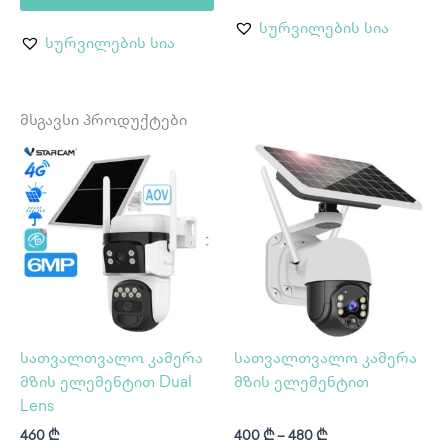
სურვილების სია
სურვილების სია
მსგავსი პროდუქტები
Price
Th
range:
pr
400 ₾
through
ha
480 ₾
mu
var
Th
op
ma
be
სათვალთვალო კამერა
სათვალთვალო კამერა
ch
მზის ელემენტით Dual
მზის ელემენტით
on
Lens
th
460
₾
400
₾
–
480
₾
pr