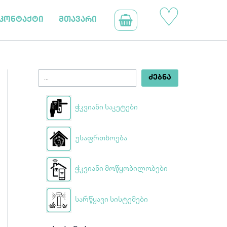
ძ
♡
კონტაქტი
მთავარი
ე
ბ
ნ
ა
ᲫᲔᲑᲜᲐ
ჭკვიანი საკეტები
უსაფრთხოება
ჭკვიანი მოწყობილობები
სარწყავი სისტემები